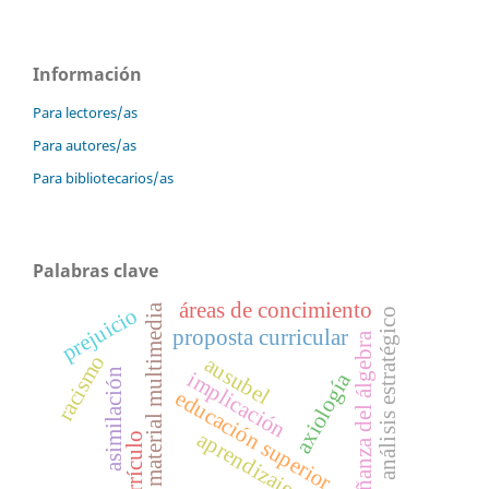
Información
Para lectores/as
Para autores/as
Para bibliotecarios/as
Palabras clave
áreas de concimiento
material multimedia
prejuicio
análisis estratégico
proposta curricular
enseñanza del álgebra
racismo
ausubel
asimilación
implicación
axiología
educación superior,
aprendizaje en red
currículo