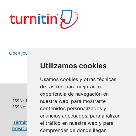
Open Journal Systems
Utilizamos cookies
Usamos cookies y otras técnicas
de rastreo para mejorar tu
experiencia de navegación en
ISSN: 1022-6508
nuestra web, para mostrarte
ISSNe: 1681-5653
contenidos personalizados y
anuncios adecuados, para analizar
Términos y condiciones de uso
|
Política de
el tráfico en nuestra web y para
privacidad
|
Política de cookies
comprender de donde llegan