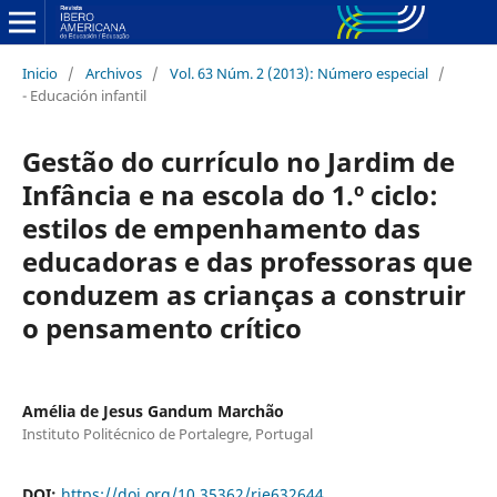
Inicio
/
Archivos
/
Vol. 63 Núm. 2 (2013): Número especial
/
- Educación infantil
Gestão do currículo no Jardim de
Infância e na escola do 1.º ciclo:
estilos de empenhamento das
educadoras e das professoras que
conduzem as crianças a construir
o pensamento crítico
Amélia de Jesus Gandum Marchão
Instituto Politécnico de Portalegre, Portugal
DOI:
https://doi.org/10.35362/rie632644