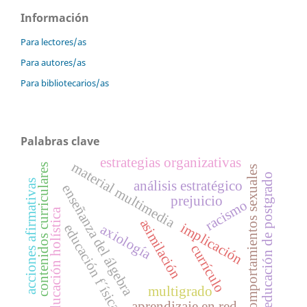
Información
Para lectores/as
Para autores/as
Para bibliotecarios/as
Palabras clave
estrategias organizativas
material multimedia
contenidos curriculares
comportamientos sexuales
educación de postgrado
acciones afirmativas
análisis estratégico
enseñanza del álgebra
prejuicio
racismo
educación holística
asimilación
implicación
educación f´ísica
axiología
currículo
multigrado
aprendizaje en red