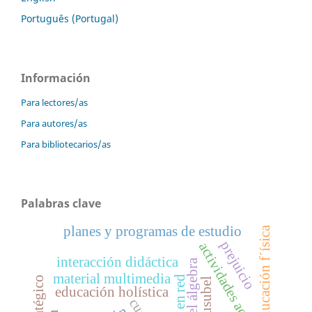
Português (Portugal)
Información
Para lectores/as
Para autores/as
Para bibliotecarios/as
Palabras clave
planes y programas de estudio
educación f´ísica
prejuicio
actividades académicas
interacción didáctica
material multimedia
ausubel
educación holística