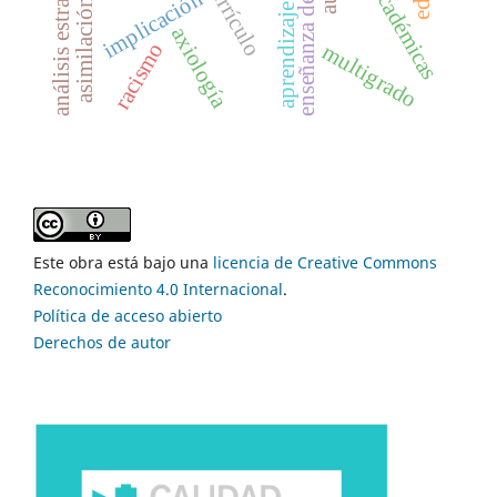
enseñanza del álgebra
aprendizaje en red
análisis estratégico
currículo
implicación
asimilación
axiología
racismo
multigrado
Este obra está bajo una
licencia de Creative Commons
Reconocimiento 4.0 Internacional
.
Política de acceso abierto
Derechos de autor