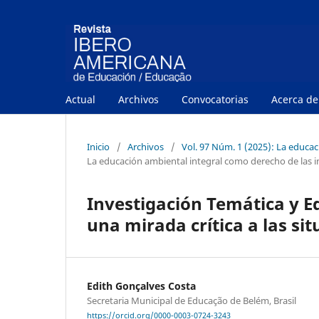
Actual
Archivos
Convocatorias
Acerca d
Inicio
/
Archivos
/
Vol. 97 Núm. 1 (2025): La educac
La educación ambiental integral como derecho de las i
Investigación Temática y Ed
una mirada crítica a las sit
Edith Gonçalves Costa
Secretaria Municipal de Educação de Belém, Brasil
https://orcid.org/0000-0003-0724-3243