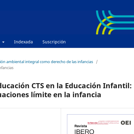
e
Indexada
Suscripción
ión ambiental integral como derecho de las infancias
/
nfancias
ucación CTS en la Educación Infantil:
uaciones límite en la infancia