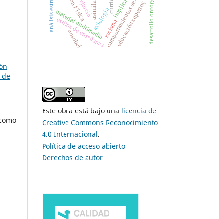
educación f´ísica
desarrollo ontogenético
análisis estratégico
comportamientos sexuales
implicación
asimilación
currículo
prejuicio
educación superior,
axiología
material multimedia
estilos de enseñanza
racismo
ausubel
ión
 de
Este obra está bajo una
licencia de
 como
Creative Commons Reconocimiento
4.0 Internacional
.
Política de acceso abierto
Derechos de autor