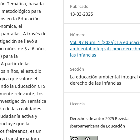
ación Temática, basada
Publicado
o metodológico para
13-03-2025
iños en la Educación
onómica, el
pantallas. A través de
Número
tigación se llevó a
Vol. 97 Núm. 1 (2025): La educac
ambiental integral como derecho
n niños de 5 a 6 años,
las infancias
) para la
 A partir de las
Sección
los niños, el estudio
La educación ambiental integral
gica que valore el
derecho de las infancias
rando la Educación CTS
mente relevante. Los
Investigación Temática
Licencia
a de las realidades
iudadanía activa y
Derechos de autor 2025 Revista
oncluye que la
Iberoamericana de Educación
os freireanos, es un
ica transformadora,