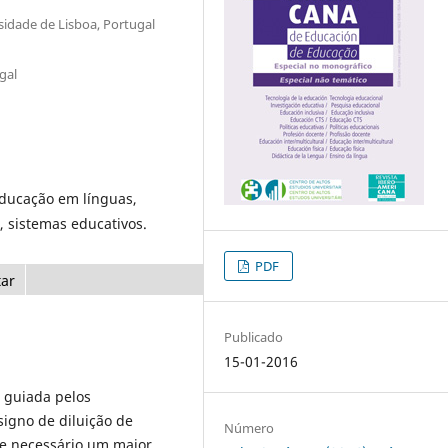
sidade de Lisboa, Portugal
gal
educação em línguas,
, sistemas educativos.
PDF
tar
Publicado
15-01-2016
 guiada pelos
signo de diluição de
Número
-se necessário um maior