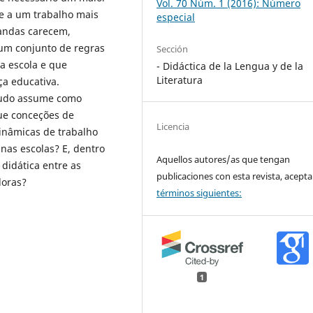
Vol. 70 Núm. 1 (2016): Número
 e a um trabalho mais
especial
andas carecem,
um conjunto de regras
Sección
a escola e que
- Didáctica de la Lengua y de la
Literatura
ça educativa.
tudo assume como
que conceções de
Licencia
inâmicas de trabalho
nas escolas? E, dentro
Aquellos autores/as que tengan
didática entre as
publicaciones con esta revista, acepta
doras?
términos siguientes:
1