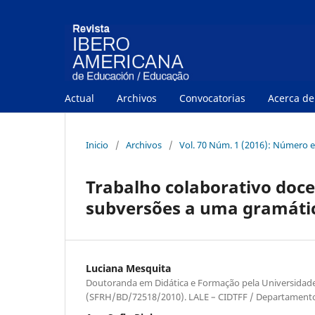
Actual
Archivos
Convocatorias
Acerca d
Inicio
/
Archivos
/
Vol. 70 Núm. 1 (2016): Número e
Trabalho colaborativo doce
subversões a uma gramátic
Luciana Mesquita
Doutoranda em Didática e Formação pela Universidade 
(SFRH/BD/72518/2010). LALE – CIDTFF / Departament