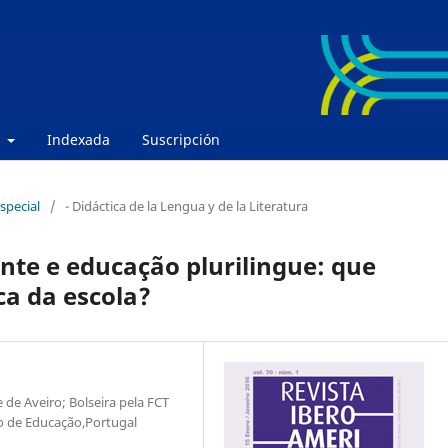
e
Indexada
Suscripción
special
/
- Didáctica de la Lengua y de la Literatura
nte e educação plurilingue: que
a da escola?
de Aveiro; Bolseira pela FCT
o de Educação,Portugal