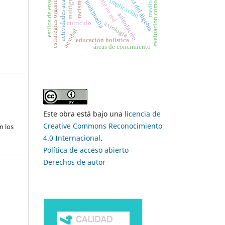
aprendizaje en red
actividades académicas
enseñanza del álgebra
evaluación como proceso
material multimedia
estrategias organizativas
estilos de enseñanza
medio rural
multigrado
racismo
implicación
asimilación
currículo
axiología
ausubel
educación holística
áreas de concimiento
Este obra está bajo una
licencia de
Creative Commons Reconocimiento
n los
4.0 Internacional
.
Política de acceso abierto
Derechos de autor