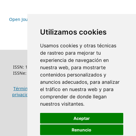
Open Journal Systems
Utilizamos cookies
Usamos cookies y otras técnicas
de rastreo para mejorar tu
experiencia de navegación en
ISSN: 1022-6508
nuestra web, para mostrarte
ISSNe: 1681-5653
contenidos personalizados y
anuncios adecuados, para analizar
Términos y condiciones de uso
|
Política de
el tráfico en nuestra web y para
privacidad
|
Política de cookies
comprender de donde llegan
nuestros visitantes.
Aceptar
Renuncio