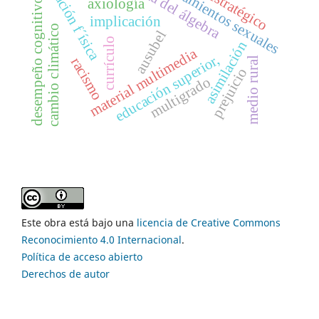
enseñanza del álgebra
comportamientos sexuales
educación f´ísica
axiología
desempeño cognitivo
implicación
cambio climático
ausubel
currículo
asimilación
material multimedia
educación superior,
racismo
medio rural
prejuicio
multigrado
Este obra está bajo una
licencia de Creative Commons
Reconocimiento 4.0 Internacional
.
Política de acceso abierto
Derechos de autor