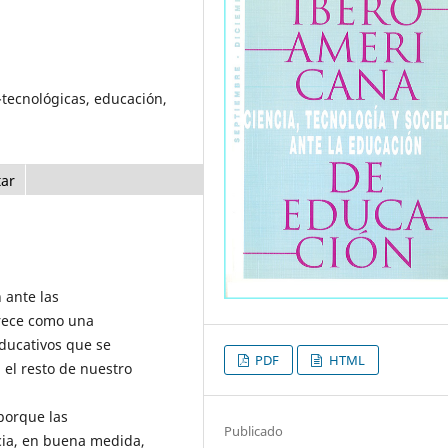
-tecnológicas, educación,
tar
 ante las
arece como una
educativos que se
PDF
HTML
 el resto de nuestro
porque las
Publicado
cia, en buena medida,