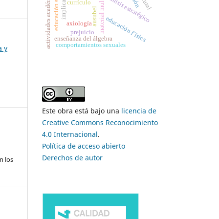
educación superior,
material multimedia
actividades académicas
implicación
análisis estratégico
currículo
ausubel
educación f´ísica
axiología
prejuicio
enseñanza del álgebra
comportamientos sexuales
a y
Este obra está bajo una
licencia de
Creative Commons Reconocimiento
4.0 Internacional
.
Política de acceso abierto
Derechos de autor
n los