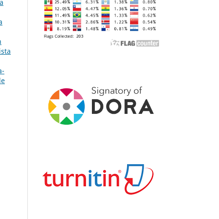
ra
a
n
ista
a-
de