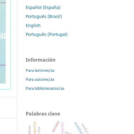
Español (España)
Português (Brasil)
English
Português (Portugal)
Información
Para lectores/as
Para autores/as
Para bibliotecarios/as
Palabras clave
racismo
asimilación
medio rural