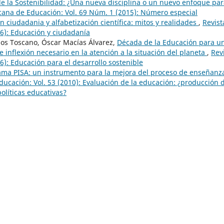
de la Sostenibilidad: ¿Una nueva disciplina o un nuevo enfoque pa
cana de Educación: Vol. 69 Núm. 1 (2015): Número especial
n ciudadania y alfabetización científica: mitos y realidades
,
Revist
6): Educación y ciudadanía
rlos Toscano, Óscar Macías Álvarez,
Década de la Educación para u
 inflexión necesario en la atención a la situación del planeta
,
Rev
): Educación para el desarrollo sostenible
ama PISA: un instrumento para la mejora del proceso de enseñanz
ucación: Vol. 53 (2010): Evaluación de la educación: ¿producción 
olíticas educativas?