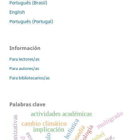
Português (Brasil)
English
Português (Portugal)
Información
Para lectores/as
Para autores/as
Para bibliotecarios/as
Palabras clave
multigrado
actividades académicas
cambio climático
axiología
implicación
ausubel