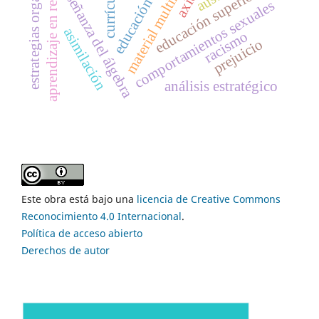
estrategias organizativas
educación holística
material multimedia
enseñanza del álgebra
educación superior,
currículo
aprendizaje en red
comportamientos sexuales
asimilación
racismo
prejuicio
análisis estratégico
Este obra está bajo una
licencia de Creative Commons
Reconocimiento 4.0 Internacional
.
Política de acceso abierto
Derechos de autor