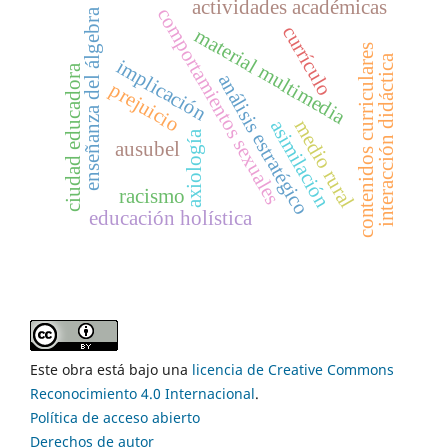
actividades académicas
comportamientos sexuales
enseñanza del álgebra
currículo
material multimedia
contenidos curriculares
interacción didáctica
implicación
ciudad educadora
análisis estratégico
prejuicio
medio rural
asimilación
axiología
ausubel
racismo
educación holística
Este obra está bajo una
licencia de Creative Commons
Reconocimiento 4.0 Internacional
.
Política de acceso abierto
Derechos de autor