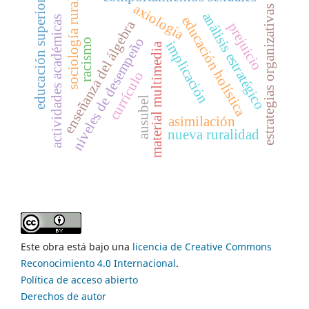
educación superior,
sociología rural
axiología
estrategias organizativas
análisis estratégico
educación holística
actividades académicas
enseñanza del álgebra
prejuicio
niveles de desempeño
racismo
implicación
material multimedia
currículo
ausubel
asimilación
nueva ruralidad
Este obra está bajo una
licencia de Creative Commons
Reconocimiento 4.0 Internacional
.
Política de acceso abierto
Derechos de autor