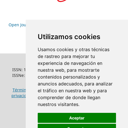
Open Journal Systems
Utilizamos cookies
Usamos cookies y otras técnicas
de rastreo para mejorar tu
experiencia de navegación en
ISSN: 1022-6508
nuestra web, para mostrarte
ISSNe: 1681-5653
contenidos personalizados y
anuncios adecuados, para analizar
Términos y condiciones de uso
|
Política de
el tráfico en nuestra web y para
privacidad
|
Política de cookies
comprender de donde llegan
nuestros visitantes.
Aceptar