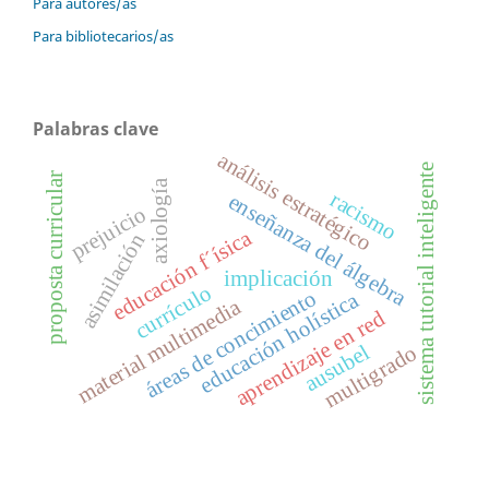
Para autores/as
Para bibliotecarios/as
Palabras clave
análisis estratégico
sistema tutorial inteligente
proposta curricular
axiología
racismo
enseñanza del álgebra
prejuicio
educación f´ísica
asimilación
implicación
currículo
áreas de concimiento
educación holística
material multimedia
aprendizaje en red
ausubel
multigrado