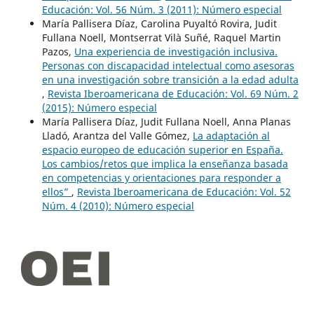
Educación: Vol. 56 Núm. 3 (2011): Número especial
María Pallisera Díaz, Carolina Puyaltó Rovira, Judit
Fullana Noell, Montserrat Vilà Suñé, Raquel Martin
Pazos,
Una experiencia de investigación inclusiva.
Personas con discapacidad intelectual como asesoras
en una investigación sobre transición a la edad adulta
,
Revista Iberoamericana de Educación: Vol. 69 Núm. 2
(2015): Número especial
María Pallisera Díaz, Judit Fullana Noell, Anna Planas
Lladó, Arantza del Valle Gómez,
La adaptación al
espacio europeo de educación superior en España.
Los cambios/retos que implica la enseñanza basada
en competencias y orientaciones para responder a
ellos”
,
Revista Iberoamericana de Educación: Vol. 52
Núm. 4 (2010): Número especial