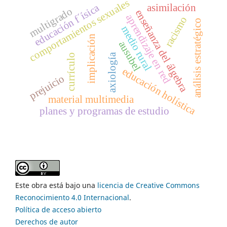
comportamientos sexuales
asimilación
educación f´ísica
multigrado
enseñanza del álgebra
aprendizaje en red
racismo
análisis estratégico
medio rural
implicación
ausubel
axiología
currículo
educación holística
prejuicio
material multimedia
planes y programas de estudio
Este obra está bajo una
licencia de Creative Commons
Reconocimiento 4.0 Internacional
.
Política de acceso abierto
Derechos de autor