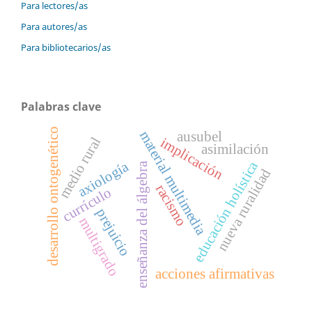
Para lectores/as
Para autores/as
Para bibliotecarios/as
Palabras clave
desarrollo ontogenético
material multimedia
ausubel
medio rural
implicación
asimilación
educación holística
axiología
enseñanza del álgebra
nueva ruralidad
racismo
currículo
prejuicio
multigrado
acciones afirmativas