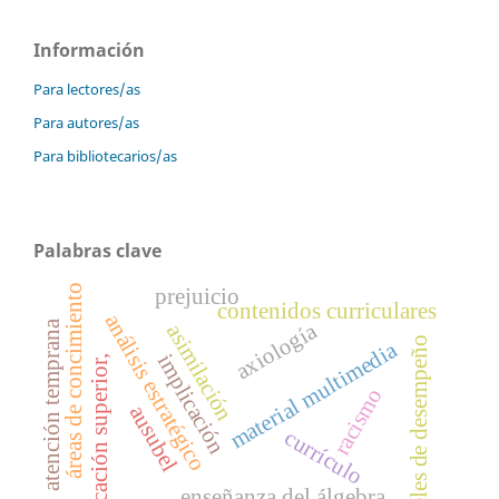
Información
Para lectores/as
Para autores/as
Para bibliotecarios/as
Palabras clave
áreas de concimiento
prejuicio
contenidos curriculares
análisis estratégico
axiología
atención temprana
asimilación
niveles de desempeño
material multimedia
implicación
educación superior,
racismo
ausubel
currículo
enseñanza del álgebra