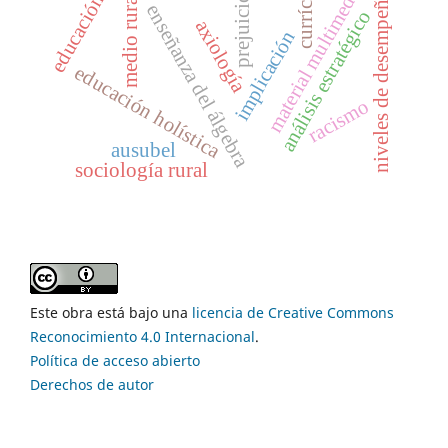
educación f´ísica
currículo
material multimedia
niveles de desempeño
medio rural
prejuicio
enseñanza del álgebra
análisis estratégico
axiología
implicación
educación holística
racismo
ausubel
sociología rural
Este obra está bajo una
licencia de Creative Commons
Reconocimiento 4.0 Internacional
.
Política de acceso abierto
Derechos de autor