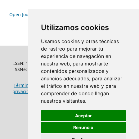
Open Journal Systems
Utilizamos cookies
Usamos cookies y otras técnicas
de rastreo para mejorar tu
experiencia de navegación en
ISSN: 1022-6508
nuestra web, para mostrarte
ISSNe: 1681-5653
contenidos personalizados y
anuncios adecuados, para analizar
Términos y condiciones de uso
|
Política de
el tráfico en nuestra web y para
privacidad
|
Política de cookies
comprender de donde llegan
nuestros visitantes.
Aceptar
Renuncio