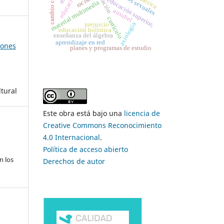
cambio climático
racismo
educación superior,
material multimedia
ausubel
currículo
axiología
prejuicio
educación holística
enseñanza del álgebra
aprendizaje en red
iones
planes y programas de estudio
ltural
Este obra está bajo una
licencia de
Creative Commons Reconocimiento
4.0 Internacional
.
Política de acceso abierto
n los
Derechos de autor