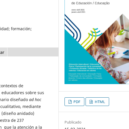
lidad; formación;
tar
 contextos de
os educadores sobre sus
onario diseñado
ad hoc
PDF
HTML
 cualitativo, mediante
 (diseño anidado)
uestra de 237
Publicado
n que la atención a la