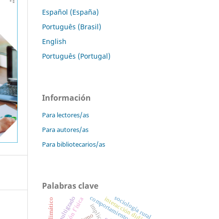
Español (España)
Português (Brasil)
English
Português (Portugal)
Información
Para lectores/as
Para autores/as
Para bibliotecarios/as
Palabras clave
sociología rural
comportamientos sexuales
multigrado
interacción didáctica
educación f´ísica
implicación