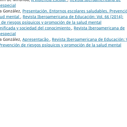
 especial
ta González,
Presentación. Entornos escolares saludables. Prevenci
alud mental
,
Revista Iberoamericana de Educación: Vol. 66 (2014):
 de riesgos psíquicos y promoción de la salud mental
cnificada y sociedad del conocimiento
,
Revista Iberoamericana de
 especial
ta González,
Apresentação
,
Revista Iberoamericana de Educación: V
 Prevención de riesgos psíquicos y promoción de la salud mental