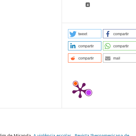
4
tweet
compartir
compartir
compartir
compartir
mail
rdim de Miranda,
A violência escolar
,
Revista Iberoamericana de