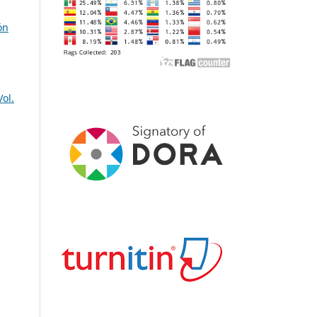
ón
ol.