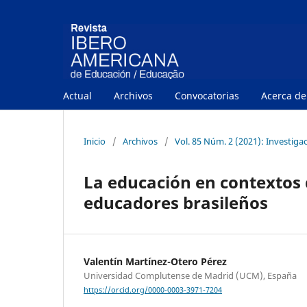
Actual
Archivos
Convocatorias
Acerca d
Inicio
/
Archivos
/
Vol. 85 Núm. 2 (2021): Investiga
La educación en contextos 
educadores brasileños
Valentín Martínez-Otero Pérez
Universidad Complutense de Madrid (UCM), España
https://orcid.org/0000-0003-3971-7204