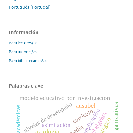
Português (Portugal)
Información
Para lectores/as
Para autores/as
Para bibliotecarios/as
Palabras clave
modelo educativo por investigación
niveles de desempeño
estrategias organizativas
ausubel
implicación
currículo
asimilación
axiología