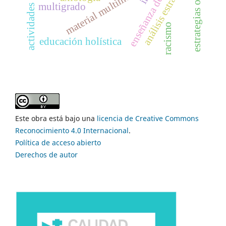
actividades académicas
enseñanza del álgebra
análisis estratégico
material multimedia
multigrado
racismo
educación holística
Este obra está bajo una
licencia de Creative Commons
Reconocimiento 4.0 Internacional
.
Política de acceso abierto
Derechos de autor