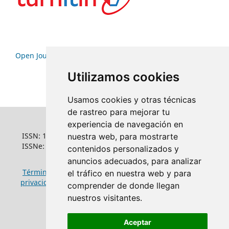
Open Journal Systems
Utilizamos cookies
Usamos cookies y otras técnicas
de rastreo para mejorar tu
experiencia de navegación en
ISSN: 1022-6508
nuestra web, para mostrarte
ISSNe: 1681-5653
contenidos personalizados y
anuncios adecuados, para analizar
Términos y condiciones de uso
|
Política de
el tráfico en nuestra web y para
privacidad
|
Política de cookies
comprender de donde llegan
nuestros visitantes.
Aceptar