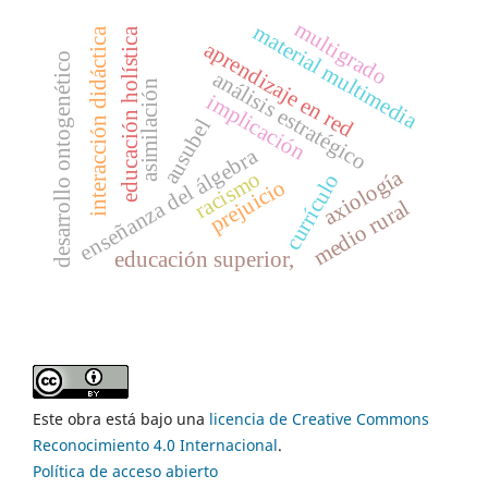
multigrado
material multimedia
educación holística
interacción didáctica
aprendizaje en red
desarrollo ontogenético
análisis estratégico
asimilación
implicación
ausubel
enseñanza del álgebra
axiología
racismo
currículo
prejuicio
medio rural
educación superior,
Este obra está bajo una
licencia de Creative Commons
Reconocimiento 4.0 Internacional
.
Política de acceso abierto