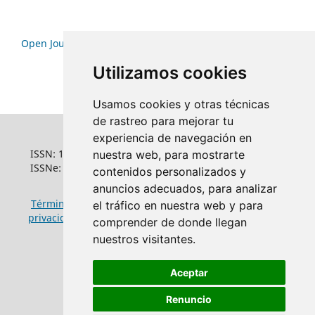
Open Journal Systems
Utilizamos cookies
Usamos cookies y otras técnicas
de rastreo para mejorar tu
experiencia de navegación en
ISSN: 1022-6508
nuestra web, para mostrarte
ISSNe: 1681-5653
contenidos personalizados y
anuncios adecuados, para analizar
Términos y condiciones de uso
|
Política de
el tráfico en nuestra web y para
privacidad
|
Política de cookies
comprender de donde llegan
nuestros visitantes.
Aceptar
Renuncio