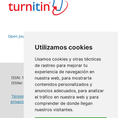
Open Journal Systems
Utilizamos cookies
Usamos cookies y otras técnicas
de rastreo para mejorar tu
experiencia de navegación en
ISSN: 1022-6508
nuestra web, para mostrarte
ISSNe: 1681-5653
contenidos personalizados y
anuncios adecuados, para analizar
Términos y condiciones de uso
|
Política de
el tráfico en nuestra web y para
privacidad
|
Política de cookies
comprender de donde llegan
nuestros visitantes.