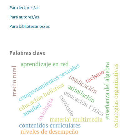
Para lectores/as
Para autores/as
Para bibliotecarios/as
Palabras clave
aprendizaje en red
comportamientos sexuales
enseñanza del álgebra
estrategias organizativas
medio rural
racismo
implicación
educación holística
asimilación
educación f´ísica
currículo
axiología
ausubel
material multimedia
contenidos curriculares
niveles de desempeño