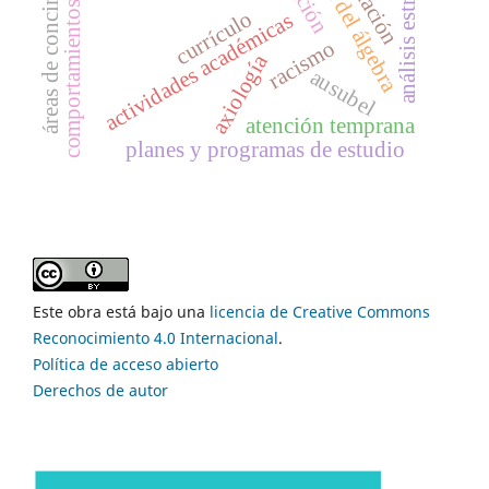
enseñanza del álgebra
comportamientos sexuales
análisis estratégico
áreas de concimiento
currículo
actividades académicas
racismo
axiología
ausubel
atención temprana
planes y programas de estudio
Este obra está bajo una
licencia de Creative Commons
Reconocimiento 4.0 Internacional
.
Política de acceso abierto
Derechos de autor