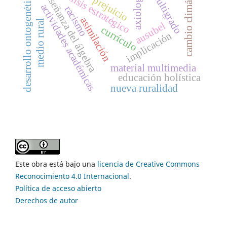
cambio climático
análisis estratégico
enseñanza del álgebra
axiología
multigrado
desarrollo ontogenético
prejuicio
actividades académicas
racismo
asimilación
medio rural
ausubel
currículo
implicación
material multimedia
educación holística
nueva ruralidad
Este obra está bajo una
licencia de Creative Commons
Reconocimiento 4.0 Internacional
.
Política de acceso abierto
Derechos de autor