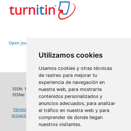
Open Journal Systems
Utilizamos cookies
Usamos cookies y otras técnicas
de rastreo para mejorar tu
experiencia de navegación en
ISSN: 1022-6508
nuestra web, para mostrarte
ISSNe: 1681-5653
contenidos personalizados y
anuncios adecuados, para analizar
Términos y condiciones de uso
|
Política de
el tráfico en nuestra web y para
privacidad
|
Política de cookies
comprender de donde llegan
nuestros visitantes.