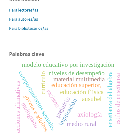
Para lectores/as
Para autores/as
Para bibliotecarios/as
Palabras clave
modelo educativo por investigación
comportamientos sexuales
niveles de desempeño
enseñanza del álgebra
currículo
estilos de enseñanza
material multimedia
acciones afirmativas
educación superior,
racismo
educación f´ísica
jovens e adultos
prejuicio
ausubel
implicación
multigrado
axiología
medio rural