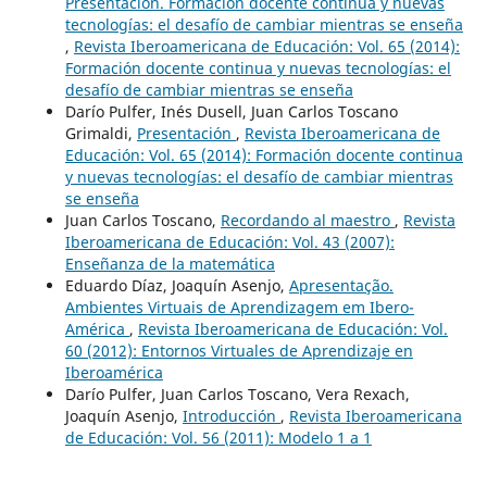
Presentación. Formación docente continua y nuevas
tecnologías: el desafío de cambiar mientras se enseña
,
Revista Iberoamericana de Educación: Vol. 65 (2014):
Formación docente continua y nuevas tecnologías: el
desafío de cambiar mientras se enseña
Darío Pulfer, Inés Dusell, Juan Carlos Toscano
Grimaldi,
Presentación
,
Revista Iberoamericana de
Educación: Vol. 65 (2014): Formación docente continua
y nuevas tecnologías: el desafío de cambiar mientras
se enseña
Juan Carlos Toscano,
Recordando al maestro
,
Revista
Iberoamericana de Educación: Vol. 43 (2007):
Enseñanza de la matemática
Eduardo Díaz, Joaquín Asenjo,
Apresentação.
Ambientes Virtuais de Aprendizagem em Ibero-
América
,
Revista Iberoamericana de Educación: Vol.
60 (2012): Entornos Virtuales de Aprendizaje en
Iberoamérica
Darío Pulfer, Juan Carlos Toscano, Vera Rexach,
Joaquín Asenjo,
Introducción
,
Revista Iberoamericana
de Educación: Vol. 56 (2011): Modelo 1 a 1