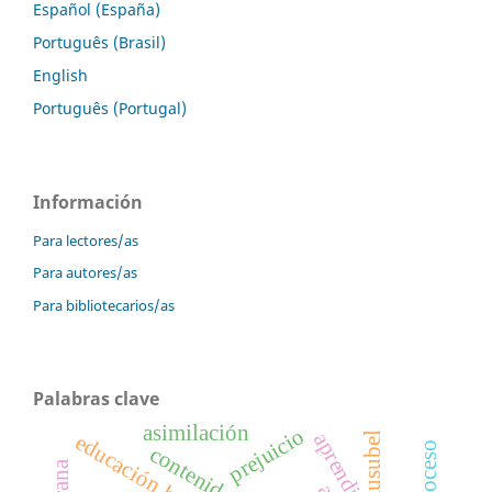
Español (España)
Português (Brasil)
English
Português (Portugal)
Información
Para lectores/as
Para autores/as
Para bibliotecarios/as
Palabras clave
asimilación
prejuicio
ausubel
educación holística