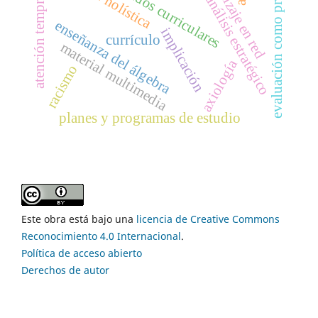
aprendizaje en red
evaluación como proceso
contenidos curriculares
atención temprana
análisis estratégico
enseñanza del álgebra
implicación
currículo
material multimedia
axiología
racismo
planes y programas de estudio
Este obra está bajo una
licencia de Creative Commons
Reconocimiento 4.0 Internacional
.
Política de acceso abierto
Derechos de autor