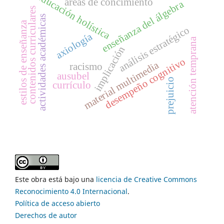
educación holística
áreas de concimiento
enseñanza del álgebra
contenidos curriculares
actividades académicas
estilos de enseñanza
análisis estratégico
axiología
atención temprana
implicación
desempeño cognitivo
material multimedia
racismo
ausubel
prejuicio
currículo
Este obra está bajo una
licencia de Creative Commons
Reconocimiento 4.0 Internacional
.
Política de acceso abierto
Derechos de autor