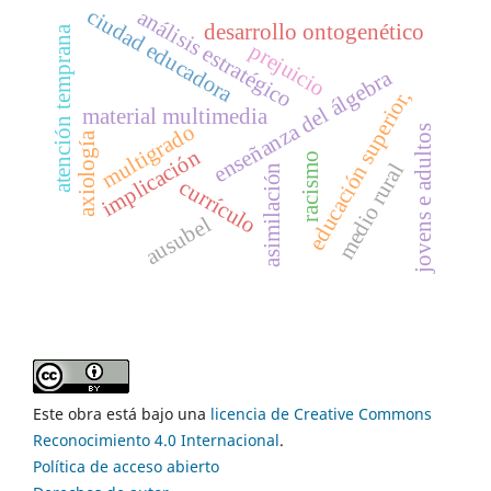
ciudad educadora
análisis estratégico
desarrollo ontogenético
atención temprana
prejuicio
enseñanza del álgebra
educación superior,
material multimedia
multigrado
jovens e adultos
axiología
implicación
racismo
medio rural
asimilación
currículo
ausubel
Este obra está bajo una
licencia de Creative Commons
Reconocimiento 4.0 Internacional
.
Política de acceso abierto