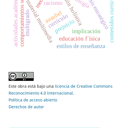
comportamientos sexuales
educación holística
contenidos curriculares
análisis estratégico
actividades académicas
axiología
material multimedia
racismo
ausubel
multigrado
currículo
prejuicio
implicación
educación f´ísica
estilos de enseñanza
Este obra está bajo una
licencia de Creative Commons
Reconocimiento 4.0 Internacional
.
Política de acceso abierto
Derechos de autor