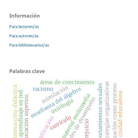
Información
Para lectores/as
Para autores/as
Para bibliotecarios/as
Palabras clave
áreas de concimiento
estrategias organizativas
comportamientos sexuales
evaluación como proceso
asimilación
interacción didáctica
enseñanza del álgebra
racismo
aprendizaje en red
ciudad educadora
material multimedia
educación superior,
niveles de desempeño
axiología
currículo
implicación
prejuicio