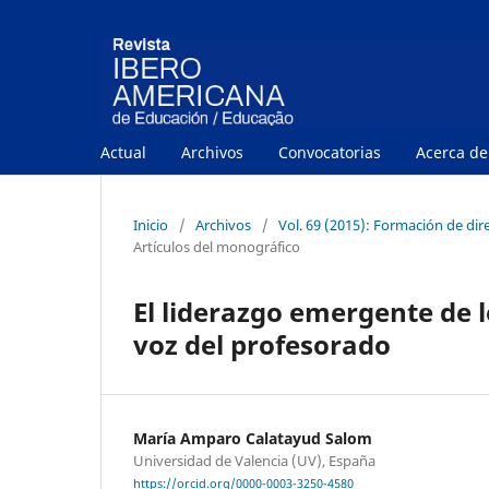
Actual
Archivos
Convocatorias
Acerca d
Inicio
/
Archivos
/
Vol. 69 (2015): Formación de dir
Artículos del monográfico
El liderazgo emergente de l
voz del profesorado
María Amparo Calatayud Salom
Universidad de Valencia (UV), España
https://orcid.org/0000-0003-3250-4580