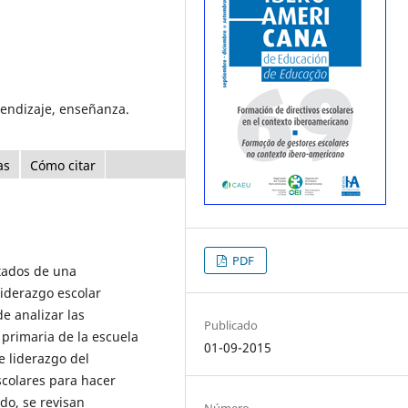
rendizaje, enseñanza.
as
Cómo citar
PDF
ltados de una
 liderazgo escolar
e analizar las
Publicado
primaria de la escuela
01-09-2015
e liderazgo del
colares para hacer
ido, se revisan
Número