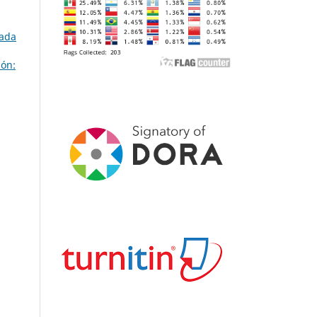
nada
ión: