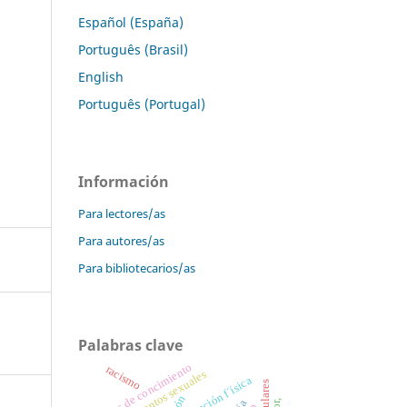
Español (España)
Português (Brasil)
English
Português (Portugal)
Información
Para lectores/as
Para autores/as
Para bibliotecarios/as
Palabras clave
áreas de concimiento
racismo
comportamientos sexuales
educación f´ísica