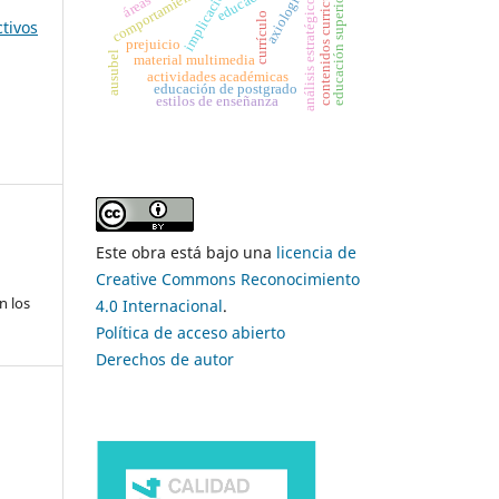
contenidos curriculares
implicación
axiología
educación superior,
análisis estratégico
currículo
ctivos
prejuicio
ausubel
material multimedia
actividades académicas
educación de postgrado
estilos de enseñanza
Este obra está bajo una
licencia de
Creative Commons Reconocimiento
n los
4.0 Internacional
.
Política de acceso abierto
Derechos de autor