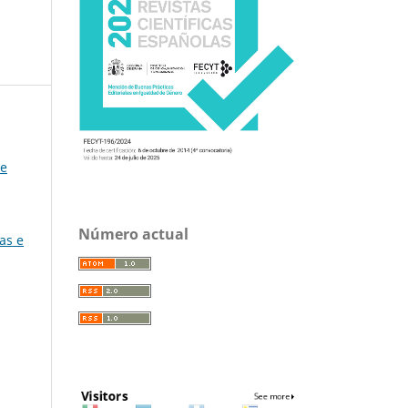
de
Número actual
as e