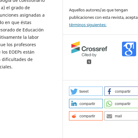
logía de cuestionario
 a) el grado de
Aquellos autores/as que tengan
funciones asignadas a
publicaciones con esta revista, acepta
do en que éstas
términos siguientes:
esorado de Educación
itivamente la labor
que los profesores
e los EOEPs están
 dificultades de
1
iales.
tweet
compartir
compartir
compartir
compartir
mail