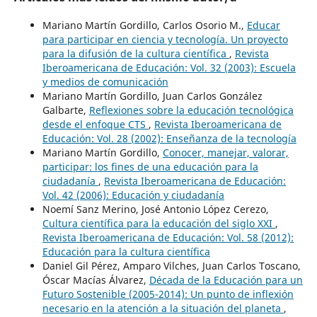
Mariano Martín Gordillo, Carlos Osorio M.,
Educar
para participar en ciencia y tecnología. Un proyecto
para la difusión de la cultura científica
,
Revista
Iberoamericana de Educación: Vol. 32 (2003): Escuela
y medios de comunicación
Mariano Martín Gordillo, Juan Carlos González
Galbarte,
Reflexiones sobre la educación tecnológica
desde el enfoque CTS
,
Revista Iberoamericana de
Educación: Vol. 28 (2002): Enseñanza de la tecnología
Mariano Martín Gordillo,
Conocer, manejar, valorar,
participar: los fines de una educación para la
ciudadanía
,
Revista Iberoamericana de Educación:
Vol. 42 (2006): Educación y ciudadanía
Noemí Sanz Merino, José Antonio López Cerezo,
Cultura científica para la educación del siglo XXI
,
Revista Iberoamericana de Educación: Vol. 58 (2012):
Educación para la cultura científica
Daniel Gil Pérez, Amparo Vilches, Juan Carlos Toscano,
Óscar Macías Álvarez,
Década de la Educación para un
Futuro Sostenible (2005-2014): Un punto de inflexión
necesario en la atención a la situación del planeta
,