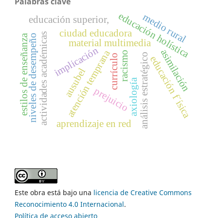
Palabras clave
educación holística
medio rural
educación superior,
ciudad educadora
actividades académicas
estilos de enseñanza
niveles de desempeño
material multimedia
implicación
asimilación
atención temprana
racismo
análisis estratégico
currículo
educación f´ísica
ausubel
axiología
prejuicio
aprendizaje en red
Este obra está bajo una
licencia de Creative Commons
Reconocimiento 4.0 Internacional
.
Política de acceso abierto