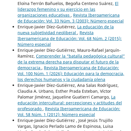
Eloína Terrón Bañuelos, Begoña Centeno Suárez,
El
liderazgo femenino y su ejercicio en las
organizaciones educativas
,
Revista Iberoamericana
de Educación: Vol. 33 Núm. 3 (2003): Número especial
Enrique-Javier Díez-Gutiérrez,
La educación de la
nueva subjetividad neoliberal
,
Revista
Iberoamericana de Educación: Vol. 68 Núm. 2 (2015):
Número especial
Enrique-Javier Díez-Gutiérrez, Mauro-Rafael Jarquín-
Ramírez,
Comprender la “batalla pedagógica cultural”
de la extrema derecha para disputar el futuro de la
democracia
,
Revista Iberoamericana de Educación:
Vol. 100 Núm. 1 (2026): Educación para la democracia,
los derechos humanos y la ciudadanía plena
Enrique-Javier Díez-Gutiérrez, Ana Salas Rodríguez,
Claudia A. Urbano, Esther Prada Esteban, Víctor
Palomar Jiménez, Jaqueline Guatierri Camargo,
La
educación intercultural: percepciones y actitudes del
profesorado
,
Revista Iberoamericana de Educación:
Vol. 58 Núm. 1 (2012): Número especial
Enrique-Javier Díez-Gutiérrez , José Jesús Trujillo
Vargas, Ignacio Perlado Lamo de Espinosa, Luisa