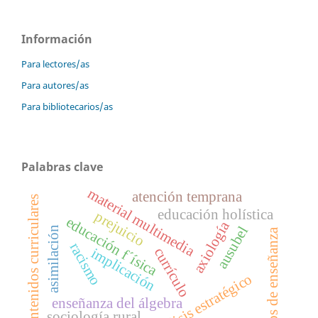
Información
Para lectores/as
Para autores/as
Para bibliotecarios/as
Palabras clave
material multimedia
atención temprana
contenidos curriculares
educación holística
prejuicio
educación f´ísica
axiología
ausubel
asimilación
estilos de enseñanza
racismo
currículo
implicación
análisis estratégico
enseñanza del álgebra
sociología rural