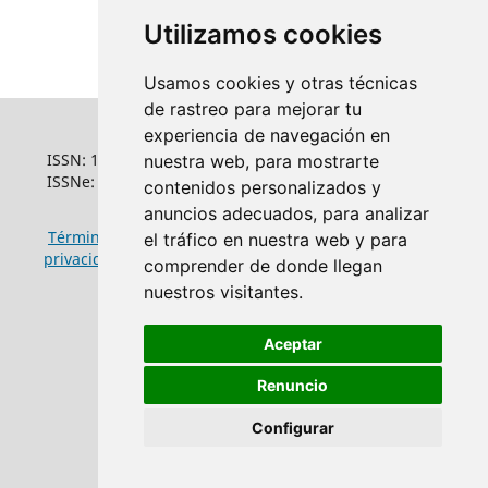
Utilizamos cookies
Usamos cookies y otras técnicas
de rastreo para mejorar tu
experiencia de navegación en
ISSN: 1022-6508
nuestra web, para mostrarte
ISSNe: 1681-5653
contenidos personalizados y
anuncios adecuados, para analizar
Términos y condiciones de uso
|
Política de
el tráfico en nuestra web y para
privacidad
|
Política de cookies
comprender de donde llegan
nuestros visitantes.
Aceptar
Renuncio
Configurar