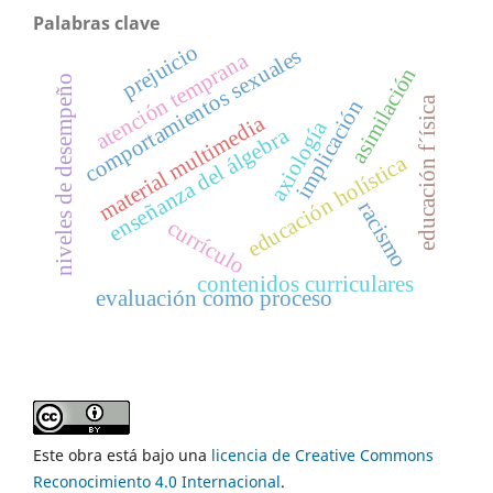
Palabras clave
prejuicio
comportamientos sexuales
atención temprana
asimilación
niveles de desempeño
educación f´ísica
implicación
material multimedia
axiología
enseñanza del álgebra
educación holística
racismo
currículo
contenidos curriculares
evaluación como proceso
Este obra está bajo una
licencia de Creative Commons
Reconocimiento 4.0 Internacional
.