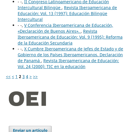
- -,
II Congreso Latinoamericano de Educación
Intercultural Bilingüe
,
Revista Iberoamericana de
Educación: Vol. 13 (1997): Educación Bilingüe
Intercultural
- -,
V Conferencia Iberoamericana de Educación,
«Declaración de Buenos Aires».
,
Revista
Iberoamericana de Educación: Vol. 9 (1995): Reforma
de la Educación Secundaria
- -,
X Cumbre Iberoamericana de Jefes de Estado y de
Gobierno de los Países Iberoamericanos. Declaración
de Panamá
,
Revista Iberoamericana de Educación:
Vol. 24 (2000): TIC en la educación
<<
<
1
2
3
4
>
>>
Enviar un artículo