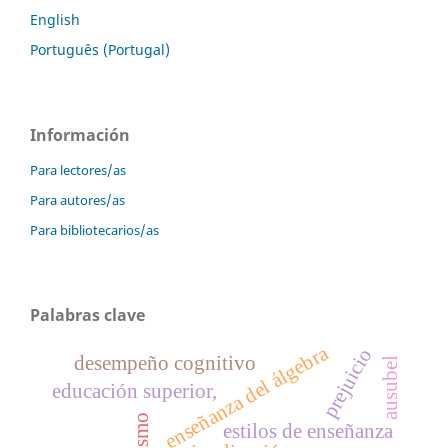
English
Português (Portugal)
Información
Para lectores/as
Para autores/as
Para bibliotecarios/as
Palabras clave
enseñanza del álgebra
prejuicio
desempeño cognitivo
ausubel
educación superior,
racismo
estilos de enseñanza