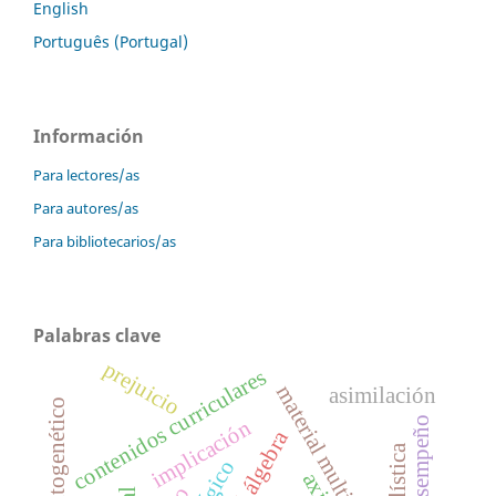
English
Português (Portugal)
Información
Para lectores/as
Para autores/as
Para bibliotecarios/as
Palabras clave
prejuicio
contenidos curriculares
material multimedia
asimilación
implicación