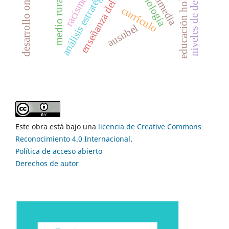
desarrollo ontogenético
niveles de desempeño
enseñanza del álgebra
educación holística
análisis estratégico
axiología
racismo
medio rural
currículo
ausubel
Este obra está bajo una
licencia de Creative Commons
Reconocimiento 4.0 Internacional
.
Política de acceso abierto
Derechos de autor