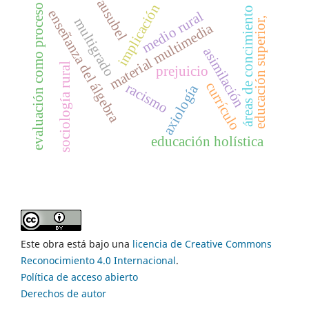
ausubel
implicación
evaluación como proceso
áreas de concimiento
enseñanza del álgebra
medio rural
educación superior,
multigrado
material multimedia
asimilación
sociología rural
prejuicio
currículo
racismo
axiología
educación holística
Este obra está bajo una
licencia de Creative Commons
Reconocimiento 4.0 Internacional
.
Política de acceso abierto
Derechos de autor