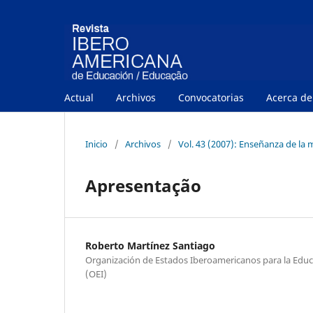
Actual
Archivos
Convocatorias
Acerca d
Inicio
/
Archivos
/
Vol. 43 (2007): Enseñanza de la
Apresentação
Roberto Martínez Santiago
Organización de Estados Iberoamericanos para la Educac
(OEI)