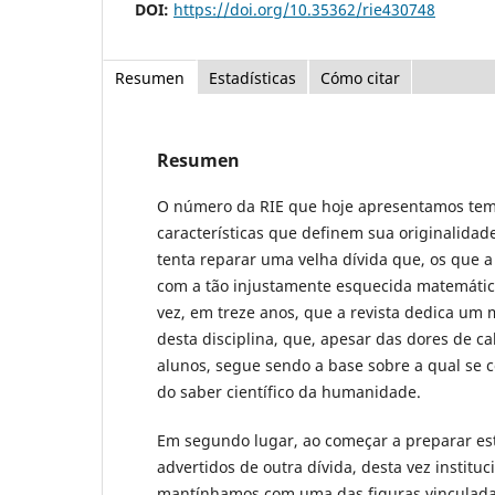
DOI:
https://doi.org/10.35362/rie430748
Resumen
Estadísticas
Cómo citar
Resumen
O número da RIE que hoje apresentamos te
características que definem sua originalidad
tenta reparar uma velha dívida que, os que 
com a tão injustamente esquecida matemática
vez, em treze anos, que a revista dedica um
desta disciplina, que, apesar das dores de c
alunos, segue sendo a base sobre a qual se c
do saber científico da humanidade.
Em segundo lugar, ao começar a preparar es
advertidos de outra dívida, desta vez instituc
mantínhamos com uma das figuras vinculadas