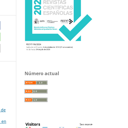
Número actual
 de
s en