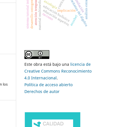
sistema tutorial inteligente
análisis estratégico
desarrollo ontogenético
currículo
asimilación
enseñanza del álgebra
atención temprana
axiología
material multimedia
educación holística
implicación
educación superior,
racismo
ausubel
Este obra está bajo una
licencia de
Creative Commons Reconocimiento
4.0 Internacional
.
n los
Política de acceso abierto
Derechos de autor