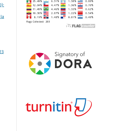
0):
 la
23