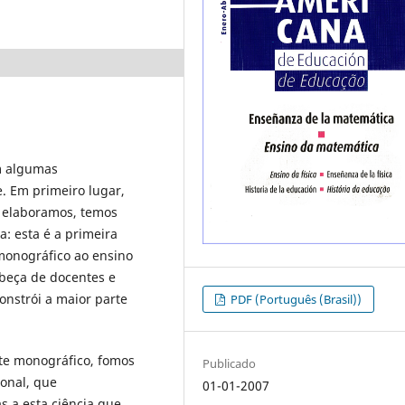
m algumas
e. Em primeiro lugar,
a elaboramos, temos
: esta é a primeira
 monográfico ao ensino
abeça de docentes e
onstrói a maior parte
PDF (Português (Brasil))
te monográfico, fomos
Publicado
ional, que
01-01-2007
 a esta ciência que