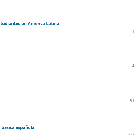
studiantes en América Latina
1
4
91
n básica española
121