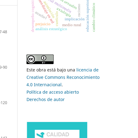
material multimedia
aprendizaje en red
desempeño cognitivo
educación superior,
asimilación
cambio climático
racismo
axiología
ausubel
currículo
implicación
prejuicio
medio rural
análisis estratégico
7-48
9-90
Este obra está bajo una
licencia de
Creative Commons Reconocimiento
4.0 Internacional
.
Política de acceso abierto
Derechos de autor
-120
-143