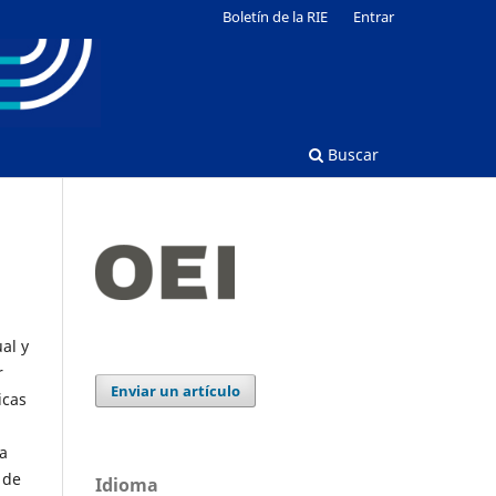
Boletín de la RIE
Entrar
Buscar
al y
r
Enviar un artículo
icas
a
 de
Idioma