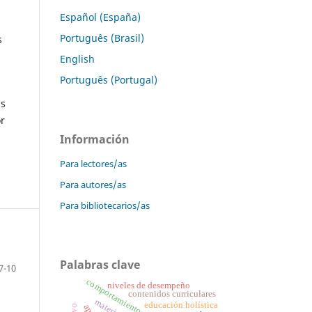
Español (España)
Português (Brasil)
s
English
Português (Portugal)
as
or
Información
Para lectores/as
Para autores/as
Para bibliotecarios/as
Palabras clave
7-10
comportamientos sexuales
niveles de desempeño
contenidos curriculares
educación holística