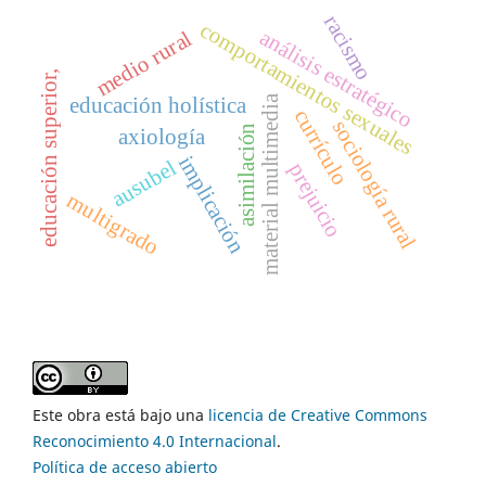
racismo
comportamientos sexuales
análisis estratégico
medio rural
educación superior,
material multimedia
educación holística
currículo
sociología rural
asimilación
axiología
implicación
ausubel
prejuicio
multigrado
Este obra está bajo una
licencia de Creative Commons
Reconocimiento 4.0 Internacional
.
Política de acceso abierto