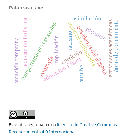
Palabras clave
asimilación
educación holística
áreas de concimiento
actividades académicas
material multimedia
comportamientos sexuales
enseñanza del álgebra
prejuicio
racismo
implicación
atención temprana
currículo
axiología
educación f´ísica
ausubel
Este obra está bajo una
licencia de Creative Commons
Reconocimiento 4.0 Internacional
.