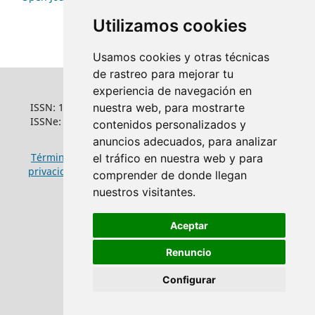
Utilizamos cookies
Usamos cookies y otras técnicas
de rastreo para mejorar tu
experiencia de navegación en
ISSN: 1022-6508
nuestra web, para mostrarte
ISSNe: 1681-5653
contenidos personalizados y
anuncios adecuados, para analizar
Términos y condiciones de uso
|
Política de
el tráfico en nuestra web y para
privacidad
|
Política de cookies
comprender de donde llegan
nuestros visitantes.
Aceptar
Renuncio
Configurar