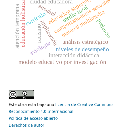
educación superior,
comportamientos sexuales
ciudad educadora
educación holística
ausubel
atención temprana
medio rural
material multimedia
currículo
prejuicio
implicación
racismo
análisis estratégico
axiología
niveles de desempeño
interacción didáctica
modelo educativo por investigación
Este obra está bajo una
licencia de Creative Commons
Reconocimiento 4.0 Internacional
.
Política de acceso abierto
Derechos de autor