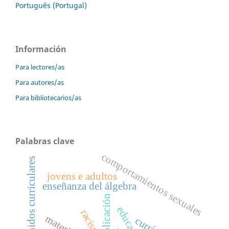
Português (Portugal)
Información
Para lectores/as
Para autores/as
Para bibliotecarios/as
Palabras clave
comportamientos sexuales
contenidos curriculares
jovens e adultos
enseñanza del álgebra
implicación
racismo