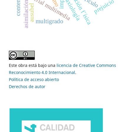
educación f´ísica
material multimedia
currículo
axiología
prejuicio
asimilación
ausubel
multigrado
Este obra está bajo una
licencia de Creative Commons
Reconocimiento 4.0 Internacional
.
Política de acceso abierto
Derechos de autor