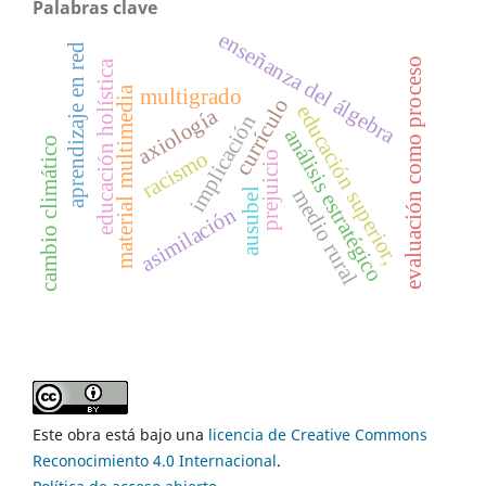
Palabras clave
enseñanza del álgebra
aprendizaje en red
evaluación como proceso
educación holística
material multimedia
multigrado
currículo
educación superior,
axiología
implicación
análisis estratégico
cambio climático
racismo
prejuicio
medio rural
ausubel
asimilación
Este obra está bajo una
licencia de Creative Commons
Reconocimiento 4.0 Internacional
.