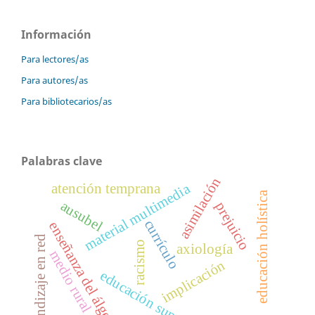
Información
Para lectores/as
Para autores/as
Para bibliotecarios/as
Palabras clave
asimilación
material multimedia
atención temprana
educación holística
ausubel
prejuicio
currículo
enseñanza del álgebra
aprendizaje en red
racismo
axiología
medio rural
implicación
educación superior,