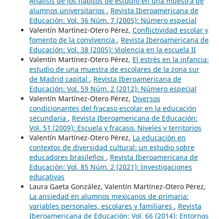
Análisis de los hábitos de estudio en una muestra de
alumnos universitarios
,
Revista Iberoamericana de
Educación: Vol. 36 Núm. 7 (2005): Número especial
Valentín Martínez-Otero Pérez,
Conflictividad escolar y
fomento de la convivencia
,
Revista Iberoamericana de
Educación: Vol. 38 (2005): Violencia en la escuela II
Valentín Martínez-Otero Pérez,
El estrés en la infancia:
estudio de una muestra de escolares de la zona sur
de Madrid capital
,
Revista Iberoamericana de
Educación: Vol. 59 Núm. 2 (2012): Número especial
Valentín Martínez-Otero Pérez,
Diversos
condicionantes del fracaso escolar en la educación
secundaria
,
Revista Iberoamericana de Educación:
Vol. 51 (2009): Escuela y fracaso. Niveles y territorios
Valentín Martínez-Otero Pérez,
La educación en
contextos de diversidad cultural: un estudio sobre
educadores brasileños
,
Revista Iberoamericana de
Educación: Vol. 85 Núm. 2 (2021): Investigaciones
educativas
Laura Gaeta González, Valentín Martínez-Otero Pérez,
La ansiedad en alumnos mexicanos de primaria:
variables personales, escolares y familiares
,
Revista
Iberoamericana de Educación: Vol. 66 (2014): Entornos