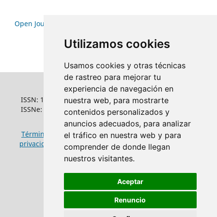
Open Journal Systems
Utilizamos cookies
Usamos cookies y otras técnicas
de rastreo para mejorar tu
experiencia de navegación en
ISSN: 1022-6508
nuestra web, para mostrarte
ISSNe: 1681-5653
contenidos personalizados y
anuncios adecuados, para analizar
Términos y condiciones de uso
|
Política de
el tráfico en nuestra web y para
privacidad
|
Política de cookies
comprender de donde llegan
nuestros visitantes.
Aceptar
Renuncio