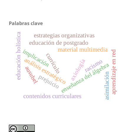
Palabras clave
educación holística
estrategias organizativas
educación de postgrado
material multimedia
implicación
aprendizaje en red
currículo
análisis estratégico
axiología
racismo
enseñanza del álgebra
ausubel
asimilación
prejuicio
contenidos curriculares